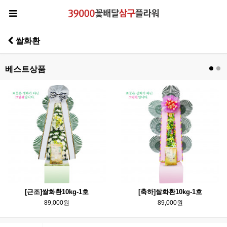
쌀화환
베스트상품
[근조]쌀화환10kg-1호
[축하]쌀화환10kg-1호
89,000원
89,000원