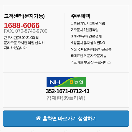
고객센터(문자가능)
주문혜택
1688-6066
1
회원가입시 2천원적립
2
주문시 1천원적립
FAX. 070-8740-9700
3
N Pay구매 간편결제
근무시간(07:00-21:00) 외
문자주문 주시면 익일 신속히
4
정품사용/재생화환NO
처리하겠습니다.
5
전국3시간내배송/사진전송
6
대표번호 문자주문가능
7
모바일 부고장-무료서비스
352-1671-0712-43
김재란(39플라워)
홈화면 바로가기 생성하기