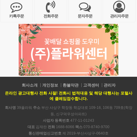
카톡주문
전화주문
문자주문
관리자주문
회사소개
개인정보
환불약관
고객센터
관리자
온라인 광고대행사 전화 사절! 전화시 법적대응 및 해당 대행사는 포털사
에 클레임접수합니다.
회사명
39플라워
주소
부산 사상구 학장동 학감대로 109-16, 106동 709호(학장
동, 신구덕우성아파트)
사업자 등록번호
477-11-01243
대표
김재란
전화
1688-6066
팩스
070-8740-9700
통신판매업신고번호
제 2019-부산사상구-0640호