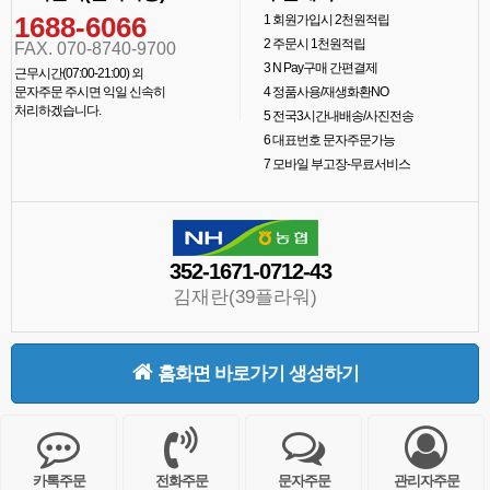
1688-6066
1
회원가입시 2천원적립
2
주문시 1천원적립
FAX. 070-8740-9700
3
N Pay구매 간편결제
근무시간(07:00-21:00) 외
문자주문 주시면 익일 신속히
4
정품사용/재생화환NO
처리하겠습니다.
5
전국3시간내배송/사진전송
6
대표번호 문자주문가능
7
모바일 부고장-무료서비스
352-1671-0712-43
김재란(39플라워)
홈화면 바로가기 생성하기
카톡주문
전화주문
문자주문
관리자주문