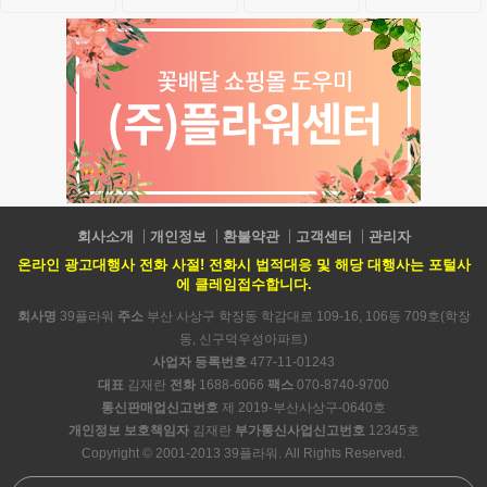
회사소개
개인정보
환불약관
고객센터
관리자
온라인 광고대행사 전화 사절! 전화시 법적대응 및 해당 대행사는 포털사
에 클레임접수합니다.
회사명
39플라워
주소
부산 사상구 학장동 학감대로 109-16, 106동 709호(학장
동, 신구덕우성아파트)
사업자 등록번호
477-11-01243
대표
김재란
전화
1688-6066
팩스
070-8740-9700
통신판매업신고번호
제 2019-부산사상구-0640호
개인정보 보호책임자
김재란
부가통신사업신고번호
12345호
Copyright © 2001-2013 39플라워. All Rights Reserved.