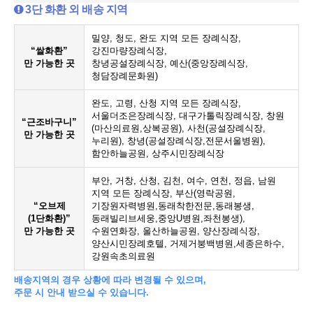
3단 화환 외 배송 지역
밀양, 청도, 완도 지역 모든 장례식장,
“쌀화환”
강진마량장례식장,
만 가능한 곳
창녕공설장례식장, 예산(중앙장례식장,
청담장례문화원)
완도, 고령, 산청 지역 모든 장례식장,
서울더조은장례식장, 대구가톨릭장례식장, 창원
“근조바구니”
(마산의료원,상복공원), 사천(공설장례식장,
만 가능한 곳
누리원), 창녕(공설장례식장,전문서울병원),
함안하늘공원, 상주시민장례식장
부안, 거창, 산청, 김천, 여수, 연천, 정읍, 남원
지역 모든 장례식장, 부산(영락공원,
“오브제
기장원자력병원,동래착한전문,동래봉생,
(1단화환)”
동래빌리브세웅,중앙U병원,좌천봉생),
만 가능한 곳
수원연화장, 울산하늘공원, 양산장례식장,
양산시민장례호텔, 거제거붕백병원,세종은하수,
강원속초의료원
배송지역의 경우 상황에 따라 변경될 수 있으며,
주문 시 안내 받으실 수 있습니다.