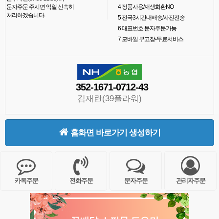
문자주문 주시면 익일 신속히
4
정품사용/재생화환NO
처리하겠습니다.
5
전국3시간내배송/사진전송
6
대표번호 문자주문가능
7
모바일 부고장-무료서비스
352-1671-0712-43
김재란(39플라워)
홈화면 바로가기 생성하기
카톡주문
전화주문
문자주문
관리자주문