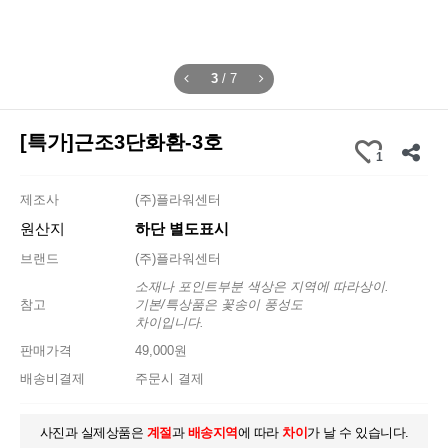
3
/
7
[특가]근조3단화환-3호
1
제조사
(주)플라워센터
원산지
하단 별도표시
브랜드
(주)플라워센터
소재나 포인트부분 색상은 지역에 따라상이.
참고
기본/특상품은 꽃송이 풍성도
차이입니다.
판매가격
49,000원
배송비결제
주문시 결제
사진과 실제상품은
계절
과
배송지역
에 따라
차이
가 날 수 있습니다.