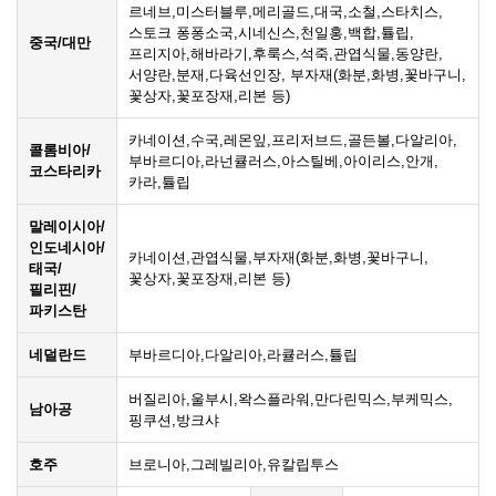
르네브,미스터블루,메리골드,대국,소철,스타치스,
스토크 퐁퐁소국,시네신스,천일홍,백합,튤립,
중국/대만
프리지아,해바라기,후룩스,석죽,관엽식물,동양란,
서양란,분재,다육선인장, 부자재(화분,화병,꽃바구니,
꽃상자,꽃포장재,리본 등)
카네이션,수국,레몬잎,프리저브드,골든볼,다알리아,
콜롬비아/
부바르디아,라넌큘러스,아스틸베,아이리스,안개,
코스타리카
카라,튤립
말레이시아/
인도네시아/
카네이션,관엽식물,부자재(화분,화병,꽃바구니,
태국/
꽃상자,꽃포장재,리본 등)
필리핀/
파키스탄
네덜란드
부바르디아,다알리아,라큘러스,튤립
버질리아,울부시,왁스플라워,만다린믹스,부케믹스,
남아공
핑쿠션,방크샤
호주
브로니아,그레빌리아,유칼립투스