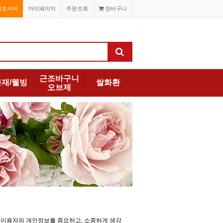
경조사어
마이페이지
주문조회
장바구니
근조바구니
분재/웰빙
쌀화환
오브제
용하는 이용자의 개인정보를 중요하고, 소중하게 생각