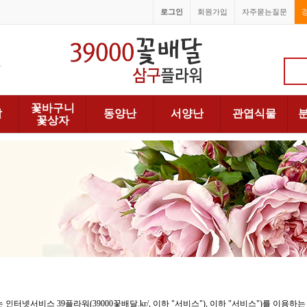
로그인
회원가입
자주묻는질문
1688-6066
꽃바구니
발
동양난
서양난
관엽식물
꽃상자
 인터넷서비스 39플라워(39000꽃배달.kr/, 이하 "서비스"), 이하 "서비스")를 이