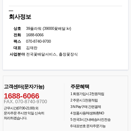
회사정보
상호
39플라워 (39000꽃배달.kr)
전화
1688-6066
팩스
070-8740-9700
대표
김재란
사업분야
전국꽃배달서비스, 출장꽃장식
고객센터(문자가능)
주문혜택
1688-6066
1
회원가입시 2천원적립
2
주문시 1천원적립
FAX. 070-8740-9700
3
N Pay구매 간편결제
근무시간(07:00-21:00) 외
문자주문 주시면 익일 신속히
4
정품사용/재생화환NO
처리하겠습니다.
5
전국3시간내배송/사진전송
6
대표번호 문자주문가능