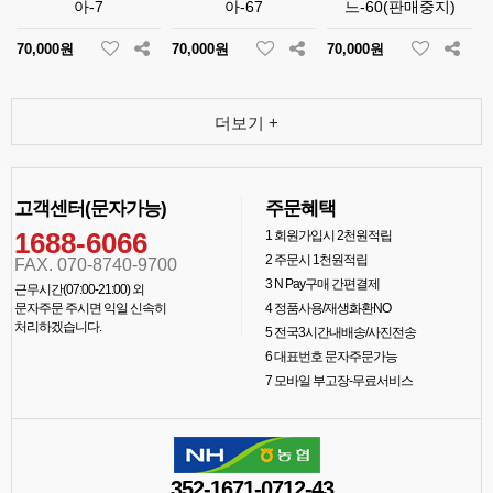
아-7
아-67
느-60(판매중지)
70,000원
70,000원
70,000원
더보기 +
고객센터(문자가능)
주문혜택
1688-6066
1
회원가입시 2천원적립
2
주문시 1천원적립
FAX. 070-8740-9700
3
N Pay구매 간편결제
근무시간(07:00-21:00) 외
문자주문 주시면 익일 신속히
4
정품사용/재생화환NO
처리하겠습니다.
5
전국3시간내배송/사진전송
6
대표번호 문자주문가능
7
모바일 부고장-무료서비스
352-1671-0712-43