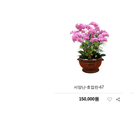
서양난-호접란-67
150,000원
맨끝