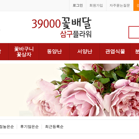
로그인
회원가입
자주묻는질문
1688-6066
꽃바구니
발
동양난
서양난
관엽식물
꽃상자
점높은순
후기많은순
최근등록순