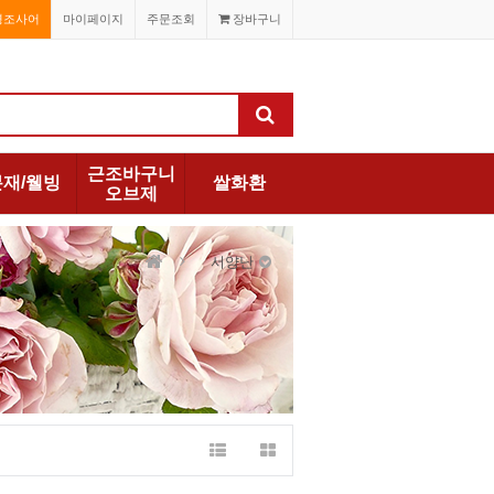
경조사어
마이페이지
주문조회
장바구니
근조바구니
분재/웰빙
쌀화환
오브제
서양난