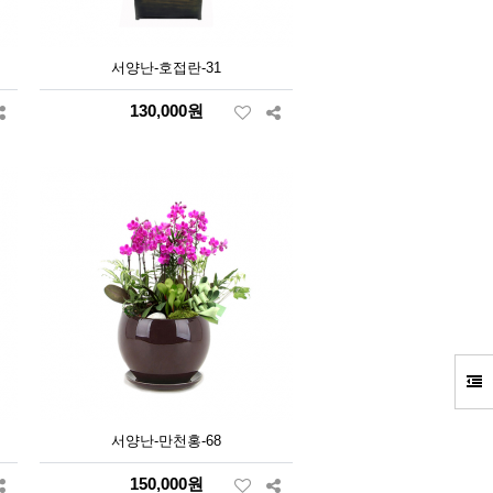
서양난-호접란-31
130,000원
서양난-만천홍-68
150,000원