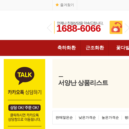
즐겨찾기
1688-6066
1688-6066
축하화환
근조화환
꽃다
서양난 상품리스트
판매많은순
낮은가격순
높은가격순
평