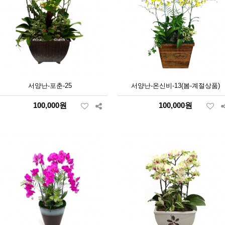
서양난-포춘-25
서양난-온신비-13(봄-계절상품)
100,000원
100,000원