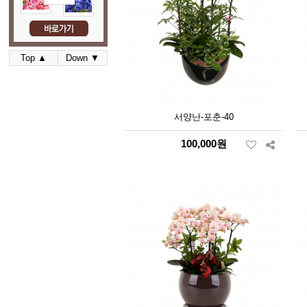
Top ▲
Down ▼
서양난-포춘-40
100,000원