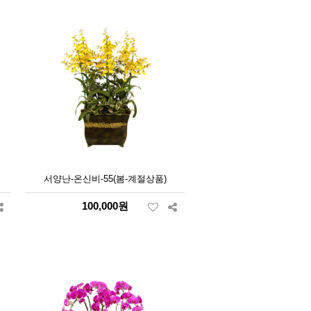
서양난-온신비-55(봄-계절상품)
100,000원