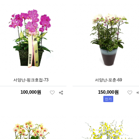
서양난-핑크호접-73
서양난-포춘-69
100,000원
150,000원
인기