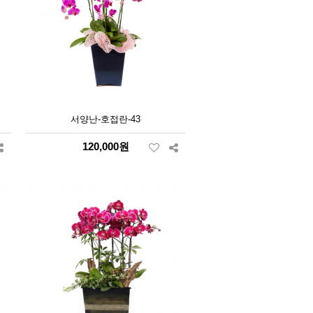
서양난-호접란-43
120,000원