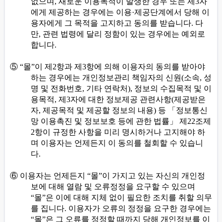
없으며
,
새로운 이용목적이 발생한 경우 또는 제
3
자
에게 제공하는 경우에는 이용
·
제공단계에서 당해 이
용자에게 그 목적을 고지하고 동의를 받습니다
.
다
만
,
관련 법령에 달리 정함이 있는 경우에는 예외로
합니다
.
⑤
“
몰
”
이 제
2
항과 제
3
항에 의해 이용자의 동의를 받아야
하는 경우에는 개인정보관리 책임자의 신원
(
소속
,
성
명 및 전화번호
,
기타 연락처
),
정보의 수집목적 및 이
용목적
,
제
3
자에 대한 정보제공 관련사항
(
제공받은
자
,
제공목적 및 제공할 정보의 내용
)
등
「
정보통신
망 이용촉진 및 정보보호 등에 관한 법률
」
제
22
조제
2
항이 규정한 사항을 미리 명시하거나 고지해야 하
며 이용자는 언제든지 이 동의를 철회할 수 있습니
다
.
⑥
이용자는 언제든지
“
몰
”
이 가지고 있는 자신의 개인정
보에 대해 열람 및 오류정정을 요구할 수 있으며
“
몰
”
은 이에 대해 지체 없이 필요한 조치를 취할 의무
를 집니다
.
이용자가 오류의 정정을 요구한 경우에는
“
몰
”
은 그 오류를 정정할 때까지 당해 개인정보를 이