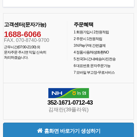
고객센터(문자가능)
주문혜택
1688-6066
1
회원가입시 2천원적립
2
주문시 1천원적립
FAX. 070-8740-9700
3
N Pay구매 간편결제
근무시간(07:00-21:00) 외
문자주문 주시면 익일 신속히
4
정품사용/재생화환NO
처리하겠습니다.
5
전국3시간내배송/사진전송
6
대표번호 문자주문가능
7
모바일 부고장-무료서비스
352-1671-0712-43
김재란(39플라워)
홈화면 바로가기 생성하기