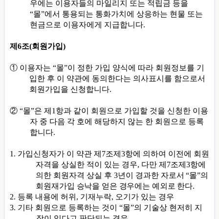
우에는 이용자들의 마일리지 또는 적립금 등을
“
몰
”
에서 통용되는 통화가치에 상응하는 현물 또는
현금으로 이용자에게 지급합니다
.
제
6
조
(
회원가입
)
①
이용자는
“
몰
”
이 정한 가입 양식에 따라 회원정보를 기
입한 후 이 약관에 동의한다는 의사표시를 함으로서
회원가입을 신청합니다
.
②
“
몰
”
은 제
1
항과 같이 회원으로 가입할 것을 신청한 이용
자 중 다음 각 호에 해당하지 않는 한 회원으로 등록
합니다
.
1.
가입신청자가 이 약관 제
7
조제
3
항에 의하여 이전에 회원
자격을 상실한 적이 있는 경우
,
다만 제
7
조제
3
항에
의한 회원자격 상실 후
3
년이
경과한 자로서
“
몰
”
의
회원재가입 승낙을 얻은 경우에는 예외로 한다
.
2.
등록 내용에 허위
,
기재누락
,
오기가 있는 경우
3.
기타 회원으로 등록하는 것이
“
몰
”
의 기술상 현저히 지
장이 있다고 판단되는 경우