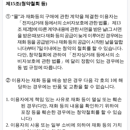
제
15
조
(
청약철회 등
)
①
“
몰
”
과 재화등의 구매에 관한 계약을 체결한 이용자는
「
전자상거래 등에서의 소비자보호에 관한 법률
」
제
13
조 제
2
항에 따른 계약내용에 관한 서면을 받은 날
(
그 서면
을 받은 때보다 재화 등의 공급이 늦게 이루어진 경우에는
재화 등을 공급받거나 재화 등의 공급이 시작된 날을 말합
니다
)
부터
7
일 이내
에는 청약의 철회를 할 수 있습니다
.
다만
,
청약철회에 관하여
「
전자상거래 등에서의 소
비자보호에 관한 법률
」
에 달리 정함이 있는 경우에는
동 법 규정에 따릅니다
.
②
이용자는 재화 등을 배송 받은 경우 다음 각 호의
1
에 해
당하는 경우에는 반품 및 교환을 할 수 없습니다
.
1.
이용자에게 책임 있는 사유로 재화 등이 멸실 또는 훼손
된 경우
(
다만
,
재화 등의 내용을 확인하기 위하여
포장 등을 훼손한 경우에는 청약철회를 할 수 있습
니다
)
2.
이용자의 사용 또는 일부 소비에 의하여 재화 등의 가치