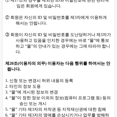
①
제
17
조의 경우를 제외한
ID
와 비밀번호에 관한 관리책
임은 회원에게 있습니다
.
②
회원은 자신의
ID
및 비밀번호를 제
3
자에게 이용하게
해서는 안됩니다
.
③
회원이 자신의
ID
및 비밀번호를 도난당하거나 제
3
자가
사용하고 있음을 인지한 경우에는 바로
“
몰
”
에 통보
하고
“
몰
”
의 안내가 있는 경우에는 그에 따라야 합니
다
.
제
20
조
(
이용자의 의무
)
이용자는 다음 행위를 하여서는 안
됩니다
.
1.
신청 또는 변경시 허위 내용의 등록
2.
타인의 정보 도용
3. “
몰
”
에 게시된 정보의 변경
4. “
몰
”
이 정한 정보 이외의 정보
(
컴퓨터 프로그램 등
)
등의
송신 또는 게시
5. “
몰
”
기타 제
3
자의 저작권 등 지적재산권에 대한 침해
6. “
몰
”
기타 제
3
자의 명예를 손상시키거나 업무를 방해하