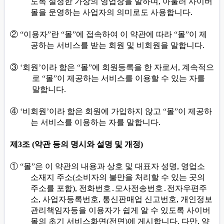
도록 설정한 가상의 영업장을 말하며
,
아울러 사이버
몰을 운영하는 사업자의 의미로도 사용합니다
.
②
“
이용자
”
란
“
몰
”
에 접속하여 이 약관에 따라
“
몰
”
이 제
공하는 서비스를 받는 회원 및 비회원을 말합니다
.
③
‘
회원
’
이라 함은
“
몰
”
에 회원등록을 한 자로서
,
계속적으
로
“
몰
”
이 제공하는 서비스를 이용할 수 있는 자를
말합니다
.
④
‘
비회원
’
이라 함은 회원에 가입하지 않고
“
몰
”
이 제공하
는 서비스를 이용하는 자를 말합니다
.
제
3
조
(
약관 등의 명시와 설명 및 개정
)
①
“
몰
”
은 이 약관의 내용과 상호 및 대표자 성명
,
영업소
소재지 주소
(
소비자의 불만을 처리할 수 있는 곳의
주소를 포함
),
전화번호
․
모사전송번호
․
전자우편주
소
,
사업자등록번호
,
통신판매업 신고번호
,
개인정보
관리책임자등을 이용자가 쉽게 알 수 있도록
사이버
몰의 초기 서비스화면
(
전면
)
에 게시합니다
.
다만
,
약