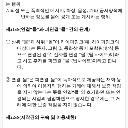
는 행위
7.
외설 또는 폭력적인 메시지
,
화상
,
음성
,
기타 공서양속에
반하는 정보를 몰에 공개 또는 게시하는 행위
제
21
조
(
연결
“
몰
”
과 피연결
“
몰
”
간의 관계
)
①
상위
“
몰
”
과 하위
“
몰
”
이 하이퍼링크
(
예
:
하이퍼링크의
대상에는 문자
,
그림 및 동화상 등이 포함됨
)
방식 등
으로 연결된 경우
,
전자를 연결
“
몰
”(
웹 사이트
)
이라
고 하고 후자를 피연결
“
몰
”(
웹사이트
)
이라고 합니
다
.
②
연결
“
몰
”
은 피연결
“
몰
”
이 독자적으로 제공하는 재화 등
에 의하여 이용자와 행하는 거래에 대해서 보증 책임
을 지지 않는다는 뜻을 연결
“
몰
”
의 초기화면 또는 연
결되는 시점의 팝업화면으로 명시한 경우에는 그 거
래에 대한 보증 책임을 지지 않습니다
.
제
22
조
(
저작권의 귀속 및 이용제한
)