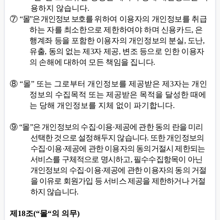
용하지 않습니다
.
⑦
“
몰
”
은 개인정보 보호를
위하여 이용자의 개인정보를 취급
하는 자를 최소한으로 제한하여야 하며 신용카드
,
은
행계좌 등을 포함한 이용자의 개인정보의 분실
,
도난
,
유출
,
동의 없는 제
3
자 제공
,
변조 등으로 인한 이용자
의 손해에 대하여 모든 책임을 집니다
.
⑧
“
몰
”
또는 그로부터 개인정보를 제공받은 제
3
자는 개인
정보의 수집목적 또는 제공받은 목적을 달성한 때에
는 당해 개인정보를 지체 없이 파기합니다
.
⑨
“
몰
”
은 개인정보의 수집
·
이용
·
제공에 관한 동의 란을 미리
선택한 것으로 설정해두지 않습니다
.
또한 개인정보의
수집
·
이용
·
제공에 관한 이용자의 동의거절시 제한되는
서비스를 구체적으로 명시하고
,
필수수집항목이 아닌
개인정보의 수집
·
이용
·
제공에 관한 이용자의 동의 거절
을 이유로 회원가입 등 서비스 제공을 제한하거나 거절
하지 않습니다
.
제
18
조
(“
몰
“
의 의무
)