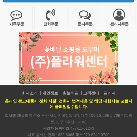
카톡주문
전화주문
문자주문
관리자주문
회사소개
개인정보
환불약관
고객센터
관리자
온라인 광고대행사 전화 사절! 전화시 법적대응 및 해당 대행사는 포털사
에 클레임접수합니다.
회사명
39플라워
주소
부산 사상구 학장동 학감대로 109-16, 106동 709호(학장
동, 신구덕우성아파트)
사업자 등록번호
477-11-01243
대표
김재란
전화
1688-6066
팩스
070-8740-9700