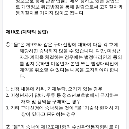
정보보호 등에 관한 법률
」
에서 정하고 있는 방법으
로 개인정보 취급방침을 통해 알림으로써 고지절차와
동의절차를 거치지 않아도 됩니다
.
제
10
조
(
계약의 성립
)
①
“
몰
”
은 제
9
조와 같은 구매신청에 대하여 다음 각 호에
해당하면 승낙하지 않을 수 있습니다
.
다만
,
미성년
자와 계약을 체결하는 경우에는 법정대리인의 동의
를 얻지 못하면 미성년자 본인 또는 법정대리인이
계약을 취소할 수 있다는 내용을 고지하여야 합니
다
.
1.
신청 내용에 허위
,
기재누락
,
오기가 있는 경우
2.
미성년자가 담배
,
주류 등 청소년보호법에서 금지하는
재화 및 용역을 구매하는 경우
3.
기타 구매신청에 승낙하는 것이
“
몰
”
기술상 현저히 지
장이 있다고 판단하는 경우
②
“
몰
”
의 승낙이 제
12
조제
1
항의 수신확인통지형태로 이