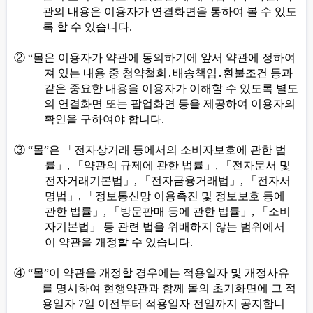
관의 내용은 이용자가 연결화면을 통하여 볼 수 있도
록 할 수 있습니다
.
②
“
몰은 이용자가 약관에 동의하기에 앞서 약관에 정하여
져 있는 내용 중 청약철회
․
배송책임
․
환불조건 등과
같은 중요한 내용을 이용자가 이해할 수 있도록 별도
의 연결화면 또는 팝업화면 등을 제공하여 이용자의
확인을 구하여야 합니다
.
③
“
몰
”
은
「
전자상거래 등에서의 소비자보호에 관한 법
률
」
,
「
약관의 규제에 관한 법률
」
,
「
전자문서 및
전자거래기본법
」
,
「
전자금융거래법
」
,
「
전자서
명법
」
,
「
정보통신망 이용촉진 및 정보보호 등에
관한 법률
」
,
「
방문판매 등에 관한 법률
」
,
「
소비
자기본법
」
등 관련 법을 위배하지 않는 범위에서
이 약관을 개정할 수 있습니다
.
④
“
몰
”
이 약관을 개정할 경우에는 적용일자 및 개정사유
를 명시하여 현행약관과 함께 몰의 초기화면에 그 적
용일자
7
일 이전부터 적용일자 전일까지 공지합니