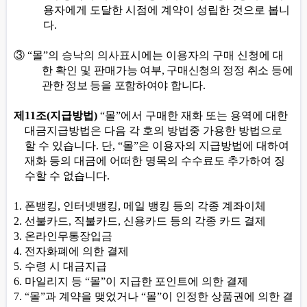
용자에게 도달한 시점에 계약이 성립한 것으로 봅니
다
.
③
“
몰
”
의 승낙의 의사표시에는 이용자의 구매 신청에 대
한 확인 및 판매
가능 여부
,
구매신청의 정정 취소 등에
관한 정보 등을 포함하여야 합니다
.
제
11
조
(
지급방법
)
“
몰
”
에서 구매한 재화 또는 용역에 대한
대금지급방법은 다음 각 호의 방법중 가용한 방법으로
할 수 있습니다
.
단
, “
몰
”
은 이용자의 지급방법에 대하여
재화 등의 대금에 어떠한 명목의 수수료도 추가하여 징
수할 수 없습니다
.
1.
폰뱅킹
,
인터넷뱅킹
,
메일 뱅킹 등의 각종 계좌이체
2.
선불카드
,
직불카드
,
신용카드 등의 각종 카드 결제
3.
온라인무통장입금
4.
전자화폐에 의한 결제
5.
수령 시 대금지급
6.
마일리지 등
“
몰
”
이 지급한 포인트에 의한 결제
7. “
몰
”
과 계약을 맺었거나
“
몰
”
이 인정한 상품권에 의한 결