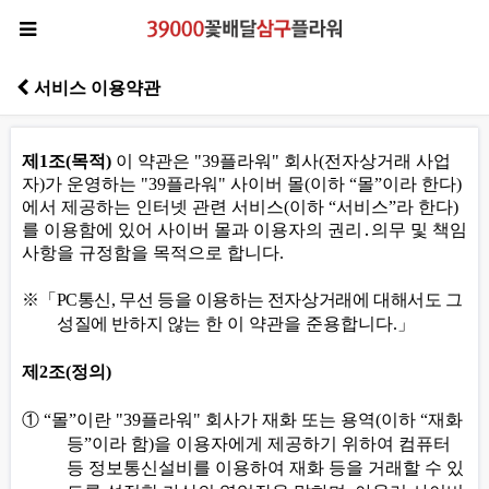
서비스 이용약관
제
1
조
(
목적
)
이 약관은
"39
플라워
"
회사
(
전자상거래 사업
자
)
가 운영하는
"39
플라워
"
사이버 몰
(
이하
“
몰
”
이라 한다
)
에서 제공하는 인터넷 관련 서비스
(
이하
“
서비스
”
라 한다
)
를 이용함에 있어 사이버 몰과 이용자의 권리
․
의무 및 책임
사항을 규정함을 목적으로 합니다
.
※
「
PC
통신
,
무선 등을 이용하는 전자상거래에 대해서도 그
성질에 반하지 않는
한 이 약관을 준용합니다
.
」
제
2
조
(
정의
)
①
“
몰
”
이란
"39
플라워
"
회사가 재화 또는 용역
(
이하
“
재화
등
”
이라 함
)
을 이용자에게 제공하기 위하여 컴퓨터
등 정보통신설비를 이용하여 재화 등을 거래할 수 있