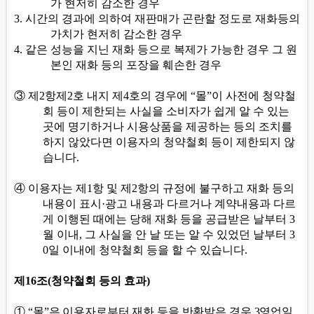
가 현저히 감소한 경우
3.
시간의 경과에 의하여 재판매가 곤란할 정도로 재화등의
가치가 현저히 감소한 경우
4.
같은 성능을 지닌 재화 등으로 복제가 가능한 경우 그 원
본인 재화 등의 포장을 훼손한 경우
③
제
2
항제
2
호 내지 제
4
호의 경우에
“
몰
”
이 사전에 청약철
회 등이 제한되는 사실을 소비자가 쉽게 알 수 있는
곳에 명기하거나 시용상품을 제공하는 등의 조치를
하지 않았다면 이용자의 청약철회 등이 제한되지 않
습니다
.
④
이용자는 제
1
항 및 제
2
항의 규정에 불구하고 재화 등의
내용이 표시
·
광고 내용과 다르거나 계약내용과 다르
게 이행된 때에는 당해 재화 등을 공급받은 날부터
3
월 이내
,
그 사실을 안 날 또는 알 수 있었던 날부터
3
0
일 이내에 청약철회 등을 할 수 있습니다
.
제
16
조
(
청약철회 등의 효과
)
①
“
몰
”
은 이용자로부터 재화 등을 반환받은 경우
3
영업일