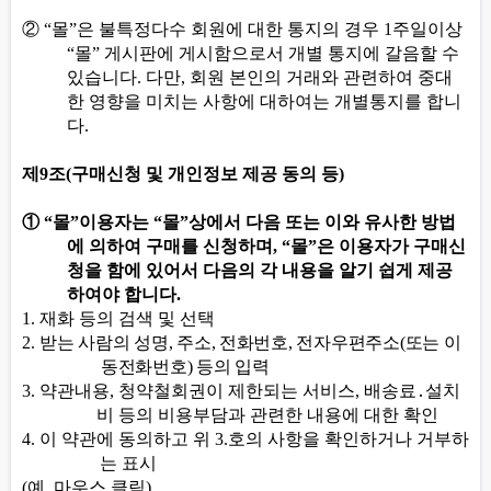
②
“
몰
”
은 불특정다수 회원에 대한 통지의 경우
1
주일이상
“
몰
”
게시판에 게시함으로서 개별 통지에 갈음할 수
있습니다
.
다만
,
회원 본인의 거래와 관련하여 중대
한 영향을 미치는 사항에 대하여는 개별통지를 합니
다
.
제
9
조
(
구매신청 및 개인정보 제공 동의 등
)
①
“
몰
”
이용자는
“
몰
”
상에서 다음 또는 이와 유사한 방법
에 의하여 구매를 신청하며
, “
몰
”
은 이용자가 구매신
청을 함에 있어서 다음의 각 내용을 알기 쉽게 제공
하여야 합니다
.
1.
재화 등의 검색 및 선택
2.
받는 사람의
성명
,
주소
,
전화번호
,
전자우편주소
(
또는 이
동전화번호
)
등의 입력
3.
약관내용
,
청약철회권이 제한되는 서비스
,
배송료
․
설치
비 등의 비용부담과 관련한 내용에 대한 확인
4.
이 약관에 동의하고 위
3.
호의 사항을 확인하거나 거부하
는 표시
(
예
,
마우스 클릭
)