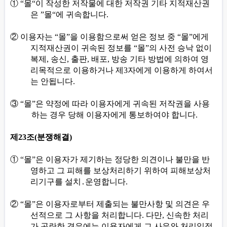
①
“
몰
“
이 작성한 저작물에 대한 저작권 기타 지적재산권
은
”
몰
“
에 귀속합니다
.
②
이용자는
“
몰
”
을 이용함으로써 얻은 정보 중
“
몰
”
에게
지적재산권이 귀속된 정보를
“
몰
”
의 사전 승낙 없이
복제
,
송신
,
출판
,
배포
,
방송 기타 방법에 의하여 영
리목적으로 이용하거나 제
3
자에게 이용하게 하여서
는 안됩니다
.
③
“
몰
”
은 약정에 따라 이용자에게 귀속된 저작권을 사용
하는 경우 당해 이용자에게 통보하여야 합니다
.
제
23
조
(
분쟁해결
)
①
“
몰
”
은 이용자가 제기하는 정당한 의견이나 불만을 반
영하고 그 피해를 보상처리하기 위하여 피해보상처
리기구를 설치
․
운영합니다
.
②
“
몰
”
은 이용자로부터 제출되는 불만사항 및 의견은 우
선적으로 그 사항을 처리합니다
.
다만
,
신속한 처리
가 곤란한 경우에는 이용자에게 그 사유와 처리일정