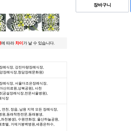
장바구니
역
에 따라
차이
가 날 수 있습니다.
든 장례식장, 강진마량장례식장,
중앙장례식장,청담장례문화원)
든 장례식장, 서울더조은장례식장,
마산의료원,상복공원), 사천
녕(공설장례식장,전문서울병원),
례식장
수, 연천, 정읍, 남원 지역 모든 장례식장,
병원,동래착한전문,동래봉생,
좌천봉생), 수원연화장, 울산하늘공원,
례호텔, 거제거붕백병원,세종은하수,