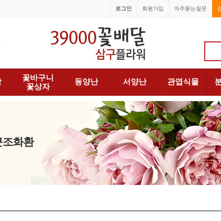
로그인
회원가입
자주묻는질문
1688-6066
꽃바구니
발
동양난
서양난
관엽식물
꽃상자
 근조화환