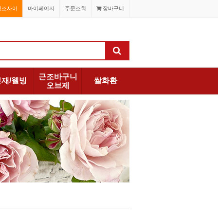
경조사어
마이페이지
주문조회
장바구니
근조바구니
분재/웰빙
쌀화환
오브제