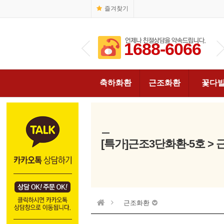
즐겨찾기
1688-6066
1688-6066
축하화환
근조화환
꽃다
[특가]근조3단화환-5호 >
근조화환