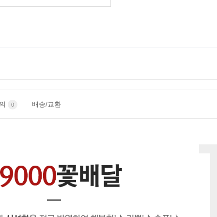
문의
배송/교환
0