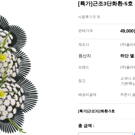
[특가]근조3단화환-5호
사용후기 0 개
49,00
판매가격
제조사
(주)플
원산지
하단 
브랜드
(주)플
소재나 
참고
기본/특
배송비결제
주문시 
[특가]근조3단화환-5호
총 금액 :