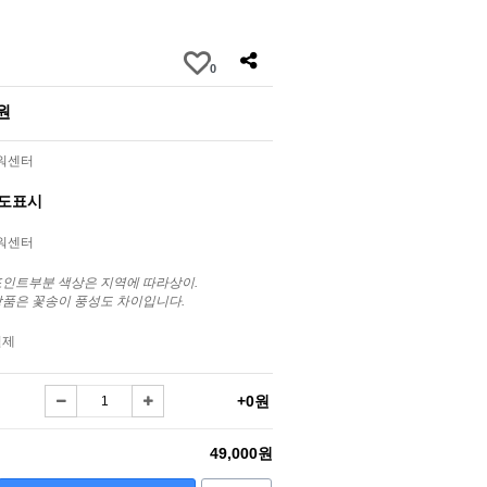
0
0원
라워센터
별도표시
라워센터
포인트부분 색상은 지역에 따라상이.
상품은 꽃송이 풍성도 차이입니다.
결제
+0원
49,000원