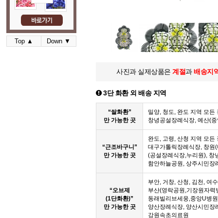
Top ▲
Down ▼
사진과 실제상품은
계절
과
배송지
3단 화환 외 배송 지역
“쌀화환”
밀양, 청도, 완도 지역 모
만 가능한 곳
창녕공설장례식장, 예산(
완도, 고령, 산청 지역 모
“근조바구니”
대구가톨릭장례식장, 창원(
만 가능한 곳
(공설장례식장,누리원), 창
함안하늘공원, 상주시민장
부안, 거창, 산청, 김천, 여
“오브제
부산(영락공원,기장원자력
(1단화환)”
동래빌리브세웅,중앙U병원,
만 가능한 곳
양산장례식장, 양산시민장
강원속초의료원