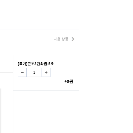
다음 상품
[특가]근조3단화환-5호
+0원