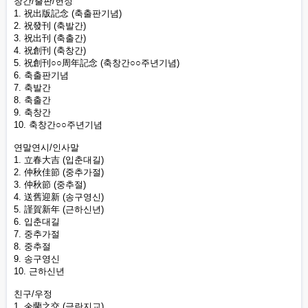
창간/출판/헌정
1. 祝出版記念 (축출판기념)
2. 祝發刊 (축발간)
3. 祝出刊 (축출간)
4. 祝創刊 (축창간)
5. 祝創刊○○周年記念 (축창간○○주년기념)
6. 축출판기념
7. 축발간
8. 축출간
9. 축창간
10. 축창간○○주년기념
연말연시/인사말
1. 立春大吉 (입춘대길)
2. 仲秋佳節 (중추가절)
3. 仲秋節 (중추절)
4. 送舊迎新 (송구영신)
5. 謹賀新年 (근하신년)
6. 입춘대길
7. 중추가절
8. 중추절
9. 송구영신
10. 근하신년
친구/우정
1. 金蘭之交 (금란지교)