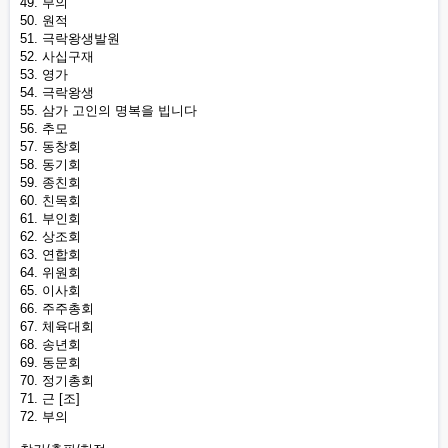
49. 부의
50. 원적
51. 극락왕생발원
52. 사십구재
53. 영가
54. 극락왕생
55. 삼가 고인의 명복을 빕니다
56. 추모
57. 동창회
58. 동기회
59. 종친회
60. 친목회
61. 부인회
62. 상조회
63. 연합회
64. 위원회
65. 이사회
66. 주주총회
67. 체육대회
68. 송년회
69. 동문회
70. 정기총회
71. 근 [조]
72. 부의