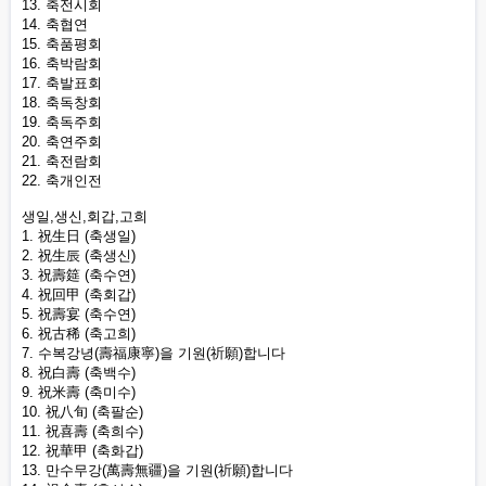
13. 축전시회
14. 축협연
15. 축품평회
16. 축박람회
17. 축발표회
18. 축독창회
19. 축독주회
20. 축연주회
21. 축전람회
22. 축개인전
생일,생신,회갑,고희
1. 祝生日 (축생일)
2. 祝生辰 (축생신)
3. 祝壽筵 (축수연)
4. 祝回甲 (축회갑)
5. 祝壽宴 (축수연)
6. 祝古稀 (축고희)
7. 수복강녕(壽福康寧)을 기원(祈願)합니다
8. 祝白壽 (축백수)
9. 祝米壽 (축미수)
10. 祝八旬 (축팔순)
11. 祝喜壽 (축희수)
12. 祝華甲 (축화갑)
13. 만수무강(萬壽無疆)을 기원(祈願)합니다