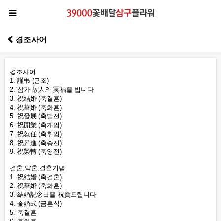
경조사어
경조사어
1. 謹弔 (근조)
2. 삼가 故人의 冥福을 빕니다
3. 祝結婚 (축결혼)
4. 祝華婚 (축화혼)
5. 祝發展 (축발전)
6. 祝開業 (축개업)
7. 祝就任 (축취임)
8. 祝昇進 (축승진)
9. 祝榮轉 (축영전)
결혼,약혼,결혼기념
1. 祝結婚 (축결혼)
2. 祝華婚 (축화혼)
3. 結婚記念日을 祝賀드립니다
4. 金婚式 (금혼식)
5. 축결혼