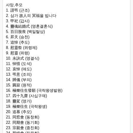
사망,추모
1. 謹弔 (근조)
2. 삼가 故人의 冥福을 빕니다
3. 甲祀 (갑사)
4. 靈魂結婚式 (영혼결혼식)
5. 百日脫喪 (백일탈상)
6. 昇天 (승천)
7. 追悼 (추도)
8. 慰靈祭 (위령제)
9. 慰靈 (위령)
10. 永訣式 (영결식)
11. 悼惜 (도석)
12. 哀悼 (애도)
13. 弔意 (조의)
14. 賻儀 (부의)
15. 圓寂 (원적)
16. 極樂往生發願 (극락왕생발원)
17. 四十九齋 (사십구재)
18. 靈駕 (영가)
19. 極樂往生 (극락왕생)
20. 追慕 (추모)
21. 同窓會 (동창회)
22. 同期會 (동기회)
23. 宗親會 (종친회)