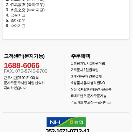
2. 竹馬故友 (죽마고우)
3. 水魚之交 (수어지교)
4. 금란지교
5. 죽마고우
6. 수어지교
고객센터(문자가능)
주문혜택
1688-6066
1
회원가입시 2천원적립
2
주문시 1천원적립
FAX. 070-8740-9700
3
N Pay구매 간편결제
근무시간(07:00-21:00) 외
문자주문 주시면 익일 신속히
4
정품사용/재생화환NO
처리하겠습니다.
5
전국3시간내배송/사진전송
6
대표번호 문자주문가능
7
모바일 부고장-무료서비스
352-1671-0712-43