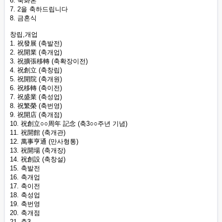
6. 축화혼
7. 2을 축하드립니다
8. 금혼식
창립,개업
1. 祝發展 (축발전)
2. 祝開業 (축개업)
3. 祝擴張移轉 (축확장이전)
4. 祝創立 (축창립)
5. 祝開院 (축개원)
6. 祝移轉 (축이전)
7. 祝盛業 (축성업)
8. 祝繁榮 (축번영)
9. 祝開店 (축개점)
10. 祝創立○○周年 記念 (축3○○주년 기념)
11. 祝開館 (축개관)
12. 萬事亨通 (만사형통)
13. 祝開場 (축개장)
14. 祝創設 (축창설)
15. 축발전
16. 축개업
17. 축이전
18. 축성업
19. 축번영
20. 축개점
21. 축3