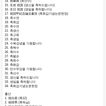
14. 祝傘壽 (축산수)
15. 生辰 祝賀 (생신을 축하드립니다)
16. 生日 祝賀 (생일을 축하합니다)
17. 祝回甲紀念論文獻呈 (축회갑기념논문헌정)
18. 축수연
19. 축회갑
20. 축수연
21. 축생신
22. 축고희
23. 축생일
24. 수복강녕을 기원합니다
25. 축백수
26. 축미수
27. 축팔순
28. 축희수
29. 축화갑
30. 만수무강을 기원합니다
31. 축산수
32. 생신을 축하드립니다
33. 생일을 축하합니다
34. 축회갑기념논문헌정
출산
1. 祝出産 (축12)
2. 祝得男 (축득남)