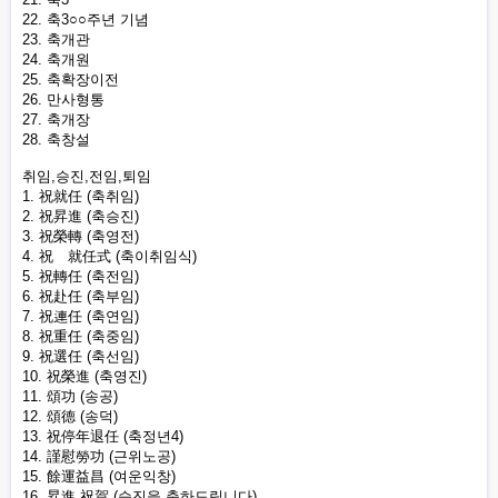
22. 축3○○주년 기념
23. 축개관
24. 축개원
25. 축확장이전
26. 만사형통
27. 축개장
28. 축창설
취임,승진,전임,퇴임
1. 祝就任 (축취임)
2. 祝昇進 (축승진)
3. 祝榮轉 (축영전)
4. 祝離就任式 (축이취임식)
5. 祝轉任 (축전임)
6. 祝赴任 (축부임)
7. 祝連任 (축연임)
8. 祝重任 (축중임)
9. 祝選任 (축선임)
10. 祝榮進 (축영진)
11. 頌功 (송공)
12. 頌德 (송덕)
13. 祝停年退任 (축정년4)
14. 謹慰勞功 (근위노공)
15. 餘運益昌 (여운익창)
16. 昇進 祝賀 (승진을 축하드립니다)