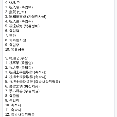
이사,입주
1. 祝入宅 (축입택)
2. 燕賀 (연하)
3. 家和萬事成 (가화만사성)
4. 祝入住 (축입주)
5. 福流成海 (복류성해)
6. 축입택
7. 연하
8. 가화만사성
9. 축입주
10. 복류성해
입학,졸업,수상
1. 祝卒業 (축졸업)
2. 祝入學 (축입학)
3. 祝碩士學位取得 (축석사)
4. 祝博士學位取得 (축박사)
5. 祝博士學位領得 (축박사학위영득)
6. 螢雪之功 (형설지공)
7. 手不釋卷 (수불석권)
8. 축졸업
9. 축입학
10. 축석사
11. 축박사
12. 축박사학위영득