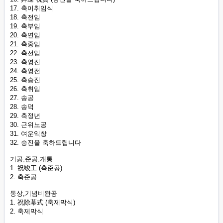
17. 축이취임식
18. 축전임
19. 축부임
20. 축연임
21. 축중임
22. 축선임
23. 축영진
24. 축영전
25. 축승진
26. 축취임
27. 송공
28. 송덕
29. 축정년
30. 근위노공
31. 여운익창
32. 승진을 축하드립니다
기공,준공,개통
1. 祝竣工 (축준공)
2. 축준공
동상,기념비완공
1. 祝除幕式 (축제막식)
2. 축제막식