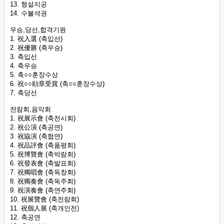
13. 형설지공
14. 수불석권
우승,당선,합격기원
1. 祝入選 (축입선)
2. 祝優勝 (축우승)
3. 축입선
4. 축우승
5. 축○○훈장수상
6. 祝○○勛章受賞 (축○○훈장수상)
7. 축당선
전람회,음악회
1. 祝展示會 (축전시회)
2. 祝公演 (축공연)
3. 祝協演 (축협연)
4. 祝品評會 (축품평회)
5. 祝博覽會 (축박람회)
6. 祝發表會 (축발표회)
7. 祝獨唱會 (축독창회)
8. 祝獨奏會 (축독주회)
9. 祝演奏會 (축연주회)
10. 祝展覽會 (축전람회)
11. 祝個人展 (축개인전)
12. 축공연