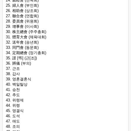
24. 親睦會 (친목회)
25. 婦人會 (부인회)
26. 相助會 (상조회)
27. 聯合會 (연합회)
28. 委員會 (위원회)
29. 理事會 (이사회)
30. 株主總會 (주주총회)
31. 體育大會 (체육대회)
32. 送年會 (송년회)
33. 同門會 (동문회)
34. 定期總會 (정기총회)
35. 謹 [弔] (근[조])
36. 賻儀 (부의)
37. 근조
38. 갑사
39. 영혼결혼식
40. 백일탈상
41. 승천
42. 추도
43. 위령제
44. 위령
45. 영결식
46. 도석
47. 애도
48. 조의