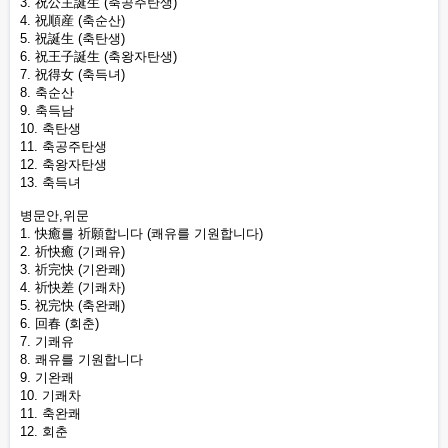
3. 祝公主誕生 (축공주탄생)
4. 祝順産 (축순산)
5. 祝誕生 (축탄생)
6. 祝王子誕生 (축왕자탄생)
7. 祝得女 (축득녀)
8. 축순산
9. 축득남
10. 축탄생
11. 축공주탄생
12. 축왕자탄생
13. 축득녀
병문안,위문
1. 快癒를 祈願합니다 (쾌유를 기원합니다)
2. 祈快癒 (기쾌유)
3. 祈完快 (기완쾌)
4. 祈快差 (기쾌차)
5. 祝完快 (축완쾌)
6. 回春 (회춘)
7. 기쾌유
8. 쾌유를 기원합니다
9. 기완쾌
10. 기쾌차
11. 축완쾌
12. 회춘