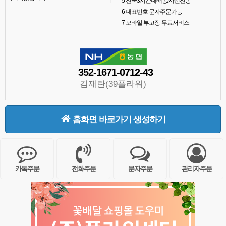
5
전국3시간내배송/사진전송
6
대표번호 문자주문가능
7
모바일 부고장-무료서비스
352-1671-0712-43
김재란(39플라워)
홈화면 바로가기 생성하기
카톡주문
전화주문
문자주문
관리자주문