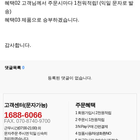
혜택02 고객님께서 주문시마다 1천워적립! (익일 문자로 발
송)
혜택03 제품으로 승부하겠습니다.
감사합니다.
댓글목록
0
등록된 댓글이 없습니다.
고객센터(문자가능)
주문혜택
1688-6066
1
회원가입시 2천원적립
2
주문시 1천원적립
FAX. 070-8740-9700
3
N Pay구매 간편결제
근무시간(07:00-21:00) 외
문자주문 주시면 익일 신속히
4
정품사용/재생화환NO
처리하겠습니다.